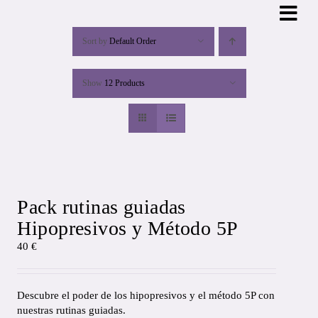
Skip
to
content
Sort by
Default Order
Show
12 Products
Pack rutinas guiadas
Hipopresivos y Método 5P
40
€
Descubre el poder de los hipopresivos y el método 5P con
nuestras rutinas guiadas.