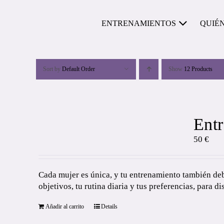
Skip
to
ENTRENAMIENTOS
QUIÉ
content
Sort by
Default Order
Show
12 Products
Entr
50
€
Cada mujer es única, y tu entrenamiento también debe
objetivos, tu rutina diaria y tus preferencias, para di
Añadir al carrito
Details