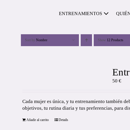
Skip
to
ENTRENAMIENTOS
QUIÉ
content
Sort by
Nombre
Show
12 Products
Entr
50
€
Cada mujer es única, y tu entrenamiento también debe
objetivos, tu rutina diaria y tus preferencias, para di
Añadir al carrito
Details