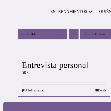
Skip
to
ENTRENAMIENTOS
QUIÉ
content
Sort by
Date
Show
12 Products
Entrevista personal
50
€
Añadir al carrito
Details