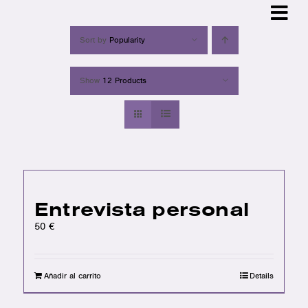
Skip
to
content
Sort by
Popularity
Show
12 Products
Entrevista personal
50
€
Añadir al carrito
Details