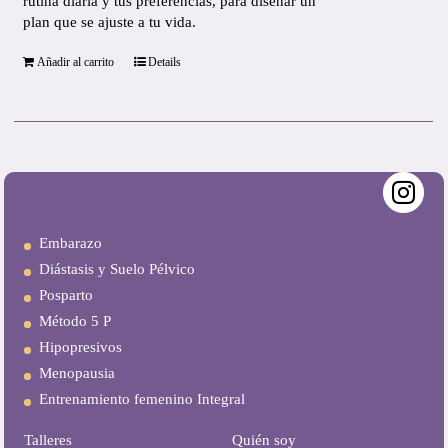
rutina diaria y tus preferencias, para diseñar un
plan que se ajuste a tu vida.
Añadir al carrito
Details
Embarazo
Diástasis y Suelo Pélvico
Posparto
Método 5 P
Hipopresivos
Menopausia
Entrenamiento femenino Integral
Talleres
Quién soy