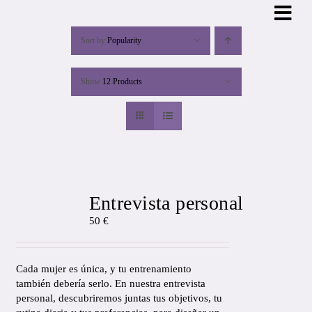
Skip
to
content
Sort by
Popularity
Show
12 Products
Entrevista personal
50
€
Cada mujer es única, y tu entrenamiento
también debería serlo. En nuestra entrevista
personal, descubriremos juntas tus objetivos, tu