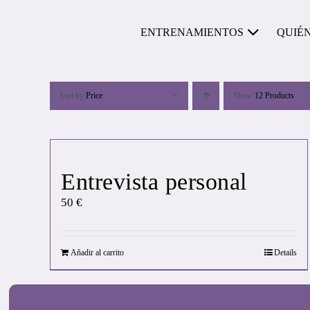
Skip
to
ENTRENAMIENTOS
QUIÉ
content
Sort by
Price
Show
12 Products
Entrevista personal
50
€
Añadir al carrito
Details