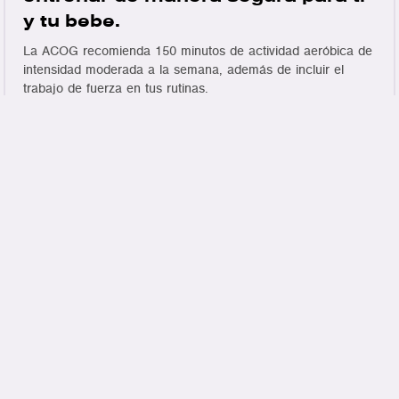
y tu bebe.
La ACOG recomienda 150 minutos de actividad aeróbica de
intensidad moderada a la semana, además de incluir el
trabajo de fuerza en tus rutinas.
Las sesiones de entrenamiento online para embarazadas
están diseñadas para ofrecer un enfoque seguro y efectivo.