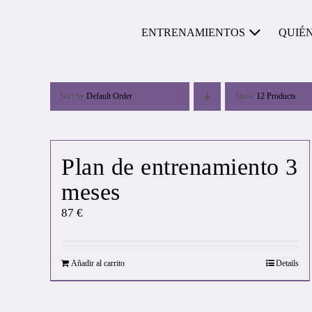
Skip
to
ENTRENAMIENTOS
QUIÉ
content
Sort by
Default Order
Show
12 Products
Plan de entrenamiento 3
meses
87
€
Añadir al carrito
Details